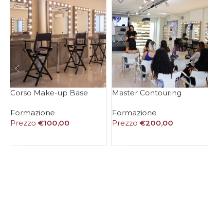
Corso Make-up Base
Master Contouring
M
Formazione
Formazione
Prezzo
€
100,00
Prezzo
€
200,00
AGGIUNGI AL CARRELLO
AGGIUNGI AL CARRELLO