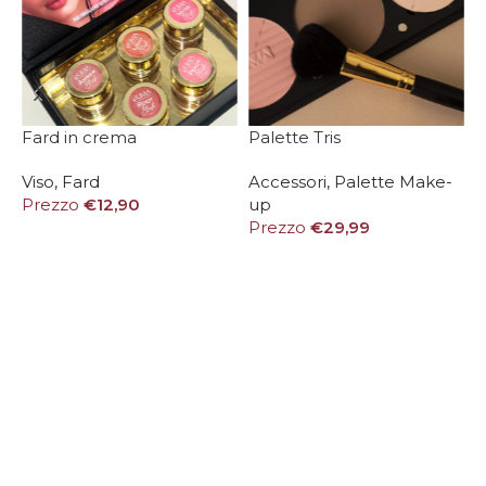
Fard in crema
Palette Tris
Viso
,
Fard
Accessori
,
Palette Make-
P
Prezzo
€
12,90
up
P
Prezzo
€
29,99
SCEGLI
AGGIUNGI AL CARRELLO