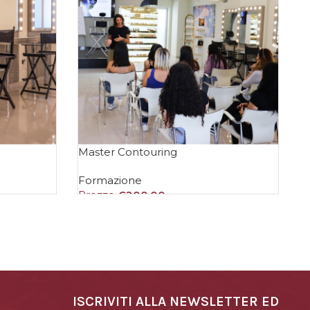
Master Contouring
M
Formazione
F
Prezzo
€
200,00
P
AGGIUNGI AL CARRELLO
ISCRIVITI ALLA NEWSLETTER ED