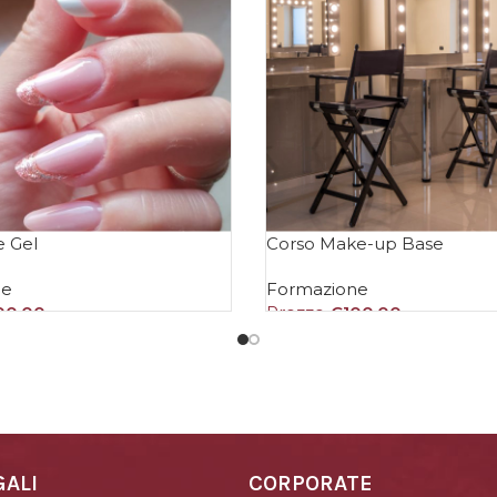
e Gel
Corso Make-up Base
ne
Formazione
00,00
Prezzo
€
100,00
 AL CARRELLO
AGGIUNGI AL CARRELLO
GALI
CORPORATE