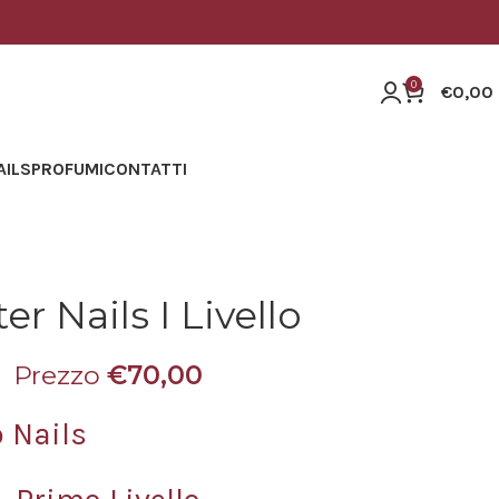
0
€
0,00
AILS
PROFUMI
CONTATTI
er Nails I Livello
Prezzo
€
70,00
 Nails