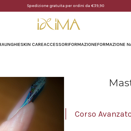
Spedizione gratuita per ordini da €39,90
RA
UNGHIE
SKIN CARE
ACCESSORI
FORMAZIONE
FORMAZIONE N
Mast
Corso Avanzato