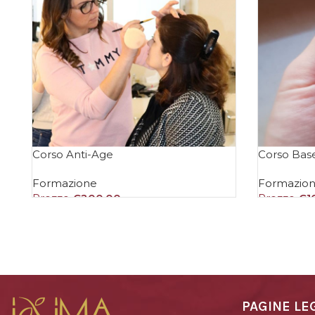
Corso Anti-Age
Corso Bas
Formazione
Formazio
Prezzo
€
200,00
Prezzo
€
1
AGGIUNGI AL CARRELLO
AGGIUNGI
PAGINE LE